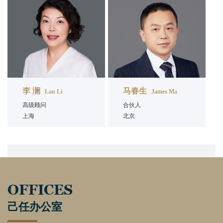
李 澜
马春生
Lan Li
James Ma
高级顾问
合伙人
上海
北京
OFFICES
己任办公室