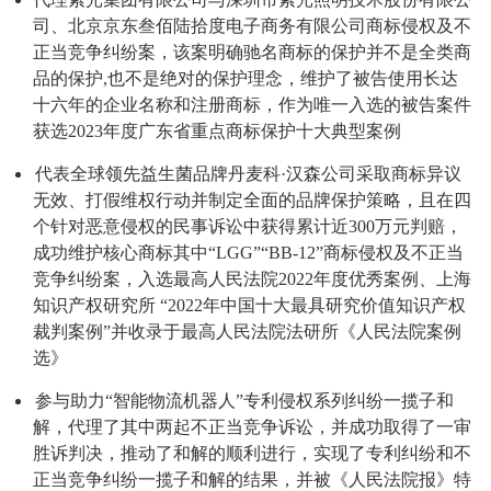
司、北京京东叁佰陆拾度电子商务有限公司商标侵权及不
正当竞争纠纷案，该案明确驰名商标的保护并不是全类商
品的保护,也不是绝对的保护理念，维护了被告使用长达
十六年的企业名称和注册商标，作为唯一入选的被告案件
获选2023年度广东省重点商标保护十大典型案例
代表全球领先益生菌品牌丹麦科·汉森公司采取商标异议
无效、打假维权行动并制定全面的品牌保护策略，且在四
个针对恶意侵权的民事诉讼中获得累计近300万元判赔，
成功维护核心商标其中“LGG”“BB-12”商标侵权及不正当
竞争纠纷案，入选最高人民法院2022年度优秀案例、上海
知识产权研究所 “2022年中国十大最具研究价值知识产权
裁判案例”并收录于最高人民法院法研所《人民法院案例
选》
参与助力“智能物流机器人”专利侵权系列纠纷一揽子和
解，代理了其中两起不正当竞争诉讼，并成功取得了一审
胜诉判决，推动了和解的顺利进行，实现了专利纠纷和不
正当竞争纠纷一揽子和解的结果，并被《人民法院报》特