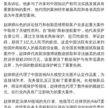
复杂诉讼。他参与了许多对中国知识产权司法实践发展具有
重要影响的案件。他代理的案例经常被最高院和各省高院评
选为年度典型案例。
赵律师出色的诉讼技巧和创新思维帮助客户在多起重大案件
中取得了关键性胜利。在"盼盼"商标侵权案中，他代表亚萨
合莱公司，通过主张驰名商标保护、惩罚性赔偿、举证妨
碍，获得了1亿元人民币的赔偿。这是中国法院有史以来判
给国外商标权人的最高赔偿金额。在全国首例数据抓取贩卖
案件中，赵律师代表新浪微博就数据抓取和非法贩卖的成功
胜诉并获赔2000万元。该案厘清了数据保护与有序流通的
边界，为中国的数据权益保护树立了重要先例。
赵律师还代理了中国首例AI大模型文生图不认定作品案，为
该领域学术、实务拨乱反正贡献了重要案例。在植物新品
种、商业外观保护等领域，赵律师也代理了数件标的额超亿
元、在行业内具有广泛影响力的重大案件。
赵律师是法律AI领域的先行者。他领导己任律所的AI&IT委
员会，也经常在各大高校和论坛就在法律职业中如何负责任