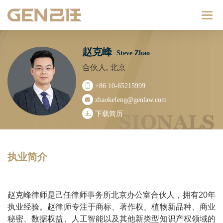
Catego
赵克峰
Steve Zhao
合伙人, 北京
+86 10-65215999
zhaokefeng@genlaw.com
下载简历
执业简介
赵克峰律师是己任律师事务所北京办公室合伙人，拥有20年
执业经验。赵律师专注于商标、著作权、植物新品种、商业
秘密、数据权益、人工智能以及其他新类型知识产权领域的