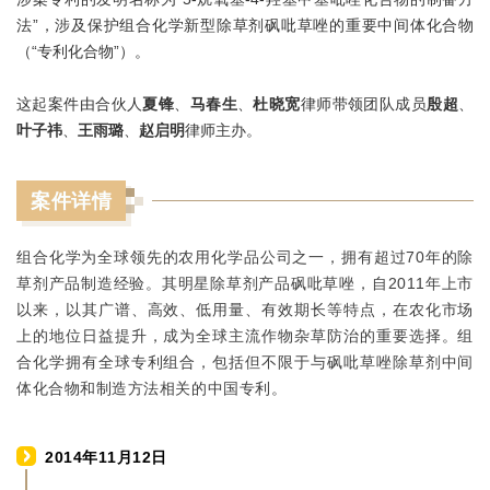
法”，涉及保护组合化学新型除草剂砜吡草唑的重要中间体化合物
（“专利化合物”）。
这起案件由合伙人
夏锋
、
马春生
、
杜晓宽
律师带领团队成员
殷超
、
叶子祎
、
王雨璐
、
赵启明
律师主办。
案件详情
组合化学为全球领先的农用化学品公司之一，拥有超过70年的除
草剂产品制造经验。其明星除草剂产品砜吡草唑，自2011年上市
以来，以其广谱、高效、低用量、有效期长等特点，在农化市场
上的地位日益提升，成为全球主流作物杂草防治的重要选择。组
合化学拥有全球专利组合，包括但不限于与砜吡草唑除草剂中间
体化合物和制造方法相关的中国专利。
2014年11月12日