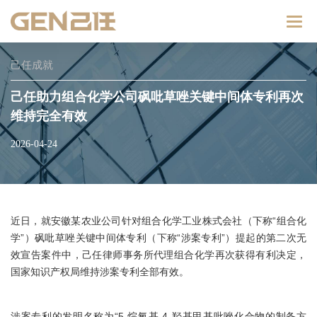
Catego
己任成就
己任助力组合化学公司砜吡草唑关键中间体专利再次
维持完全有效
2026-04-24
近日，就安徽某农业公司针对组合化学工业株式会社（下称“组合化
学”）砜吡草唑关键中间体专利（下称“涉案专利”）提起的第二次无
效宣告案件中，己任律师事务所代理组合化学再次获得有利决定，
国家知识产权局维持涉案专利全部有效。
涉案专利的发明名称为“5-烷氧基-4-羟基甲基吡唑化合物的制备方