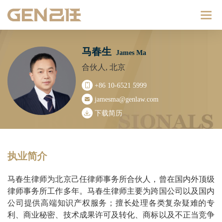
Catego
马春生
James Ma
合伙人, 北京
+86 10-6521 5999
jamesma@genlaw.com
下载简历
执业简介
马春生律师为北京己任律师事务所合伙人，
曾在国内外顶级
律师事务所工作多年。
马春生律师主要为跨国公司以及国内
公司提供高端知识产权服务；擅长处理各类复杂疑难的专
利、商业秘密、技术成果许可及转化、商标以及不正当竞争