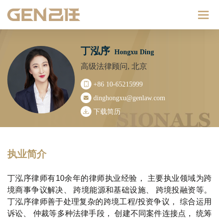
Catego
丁泓序
Hongxu Ding
高级法律顾问, 北京
+86 10-65215999
dinghongxu@genlaw.com
下载简历
执业简介
丁泓序律师有10余年的律师执业经验， 主要执业领域为跨
境商事争议解决、 跨境能源和基础设施、 跨境投融资等。
丁泓序律师善于处理复杂的跨境工程/投资争议， 综合运用
诉讼、 仲裁等多种法律手段， 创建不同案件连接点， 统筹