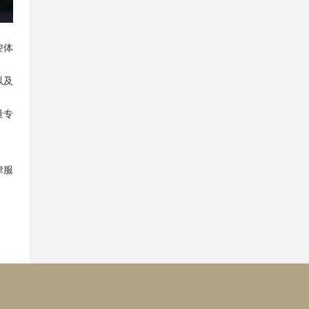
控体
以及
量专
律服