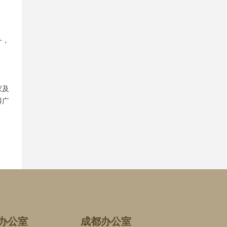
务，
家及
得广
办公室
成都办公室