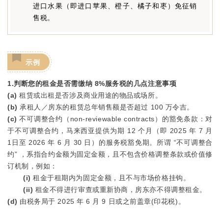
进口水果（即进口苹果、橙子、橘子和枣）免征销
售税。
示例
1.判断您的租金是否需缴纳 8%服务税的几点注意事项
(a)
租赁或出租是否涉及商业用途的物品或场所。
(b)
承租人／房东的租赁总年销售额是否超过 100 万令吉。
(c)
不可调整合约（non-reviewable contracts）的豁免条款：对
于不可调整合约，马来西亚提供为期 12 个月（即 2025 年 7 月
1日至 2026 年 6 月 30 日）的服务税豁免期。所谓 “不可调整合
约” ，系指合约金额为固定金额，且不包含价格调整条款或价值修
订机制，例如：
(i)
租金于租期内为固定金额，且不与市场价格挂钩。
(ii)
租金不得进行审查或重新协商，房东亦不得调整租金。
(d)
由税务局于 2025 年 6 月 9 日或之前盖章(印花税)。