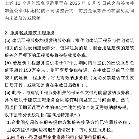
上述 12 个月的豁免期适用于在 2025 年 6 月 9 日或之前签署并
加盖公章(印花税)的不可调整合约，前提是该等合约在豁免期间
内未被修改或续签。
2. 服务税及建筑工程服务
(a)
建筑工程服务均须缴纳服务税，惟住宅建筑工程及与住宅建筑
相关的公共设施建设除外。值得注意的是，混合用途建筑的建筑
服务合同项下的工程服务将被征收服务税。
(b)
若建筑工程服务提供者于12个月期间内所提供的应税服务总
值不超过150万令吉，则可享受免税待遇。在生效日期前已全面
竣工的建筑工程服务，将无需缴纳服务税（无论发票是否在生效
日后开具，或款项是否在生效日后收到）。
(c)
此外，与建筑工程服务相关的保留金支付可能需缴纳服务税，
具体取决于建筑工程服务合同签订时间及完工时间而定。然而，
因项目工期延误而产生的确定性违约赔偿金则无需缴纳服务税。
以下是部分免税项目(需满足特定条件):
1.企业间交易仅在服务提供方和服务接受方均已注册服务税，
且双方提供相同应税服务的情况下，方可免征服务税。
2.向具有小型及微型企业资质的租户提供租赁服务。