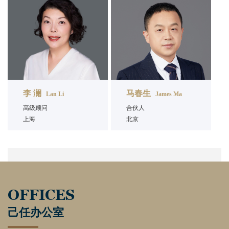
李 澜
马春生
Lan Li
James Ma
高级顾问
合伙人
上海
北京
OFFICES
己任办公室