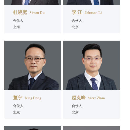
杜晓宽
李 江
Simon Du
Johnson Li
合伙人
合伙人
上海
北京
董宁
赵克峰
Ning Dong
Steve Zhao
合伙人
合伙人
北京
北京