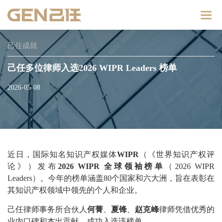
Catego
己任成就
己任多位律师入选2026 WIPR Leaders 榜单
2026-05-08
近日，国际知名知识产权媒体
WIPR
（《世界知识产权评
论》）发布
2026 WIPR 全球领袖榜单
（2026 WIPR
Leaders）。今年的榜单涵盖80个国家和六大洲，旨在表彰在
其知识产权领域中领先的个人和企业。
己任律师事务所合伙人
何菁
、
夏锋
、
赵克峰
律师凭借优秀的
业内口碑和杰出贡献，成功入选该榜单。