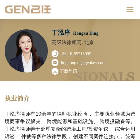
Catego
丁泓序
Hongxu Ding
高级法律顾问, 北京
+86 10-65215999
dinghongxu@genlaw.com
下载简历
执业简介
丁泓序律师有10余年的律师执业经验， 主要执业领域为跨
境商事争议解决、 跨境能源和基础设施、 跨境投融资等。
丁泓序律师善于处理复杂的跨境工程/投资争议， 综合运用
诉讼、 仲裁等多种法律手段， 创建不同案件连接点， 统筹