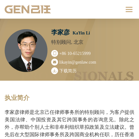
Catego
李家彦
KaYin Li
特别顾问, 北京
+86 10-65215999
likayin@genlaw.com
下载简历
执业简介
李家彦律师是北京己任律师事务所的特别顾问，为客户提供
美国法律、中国投资及其它跨国事务的咨询意见。除此之
外，亦帮助个别人士和非牟利组织草拟政策及立法建议。曾
先后在大型国际律师事务所及跨国商业机构任职，历任香港